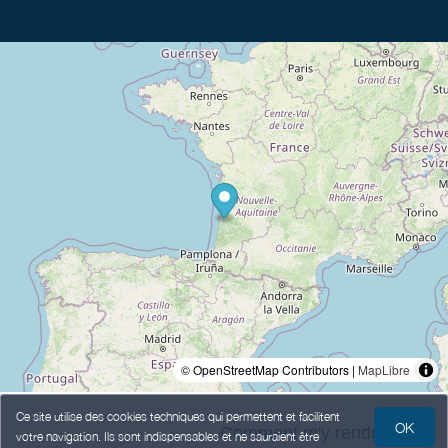
© OpenStreetMap Contributors |
MapLibre
Ce site utilise des cookies techniques qui permettent et facilitent
OK
Comment m'y rendre ? >
votre navigation. Ils sont indispensables et ne sauraient être